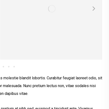
 molestie blandit lobortis. Curabitur feugiat laoreet odio, sit
 malesuada. Nunc pretium lectus non, vitae sodales nisi
en dapibus vitae.
 pretium at nibh sed, euismod a tincidunt ante. Vivamus