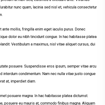
abitur nunc quam, lacinia sed nisl et, vehicula consectetur
m.
ante mollis, fringilla enim eget iaculis purus. Donec
ue dolor eu nibh tincidunt congue. In hac habitasse platea
landit. Vestibulum a maximus, nisl vitae aliquet cursus, dui
ulputate posuere. Suspendisse eros ipsum, semper vitae arcu
sed interdum condimentum. Nam nec nulla vitae justo congue
rat at, imperdiet diam.
 amet posuere magna. In hac habitasse platea dictumst.
ugue, posuere eu mauris at, commodo finibus magna. Aliquam