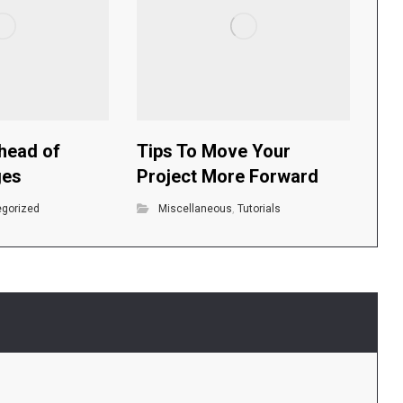
head of
Tips To Move Your
ges
Project More Forward
egorized
Miscellaneous
,
Tutorials