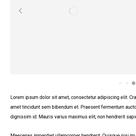
Lorem ipsum dolor sit amet, consectetur adipiscing elit. Cras
amet tincidunt sem bibendum et. Praesent fermentum auctor
dignissim id. Mauris varius maximus elit, non hendrerit sapi
Maecenas imperdiet ullamcorper hendrerit. Quisque nisi mi,