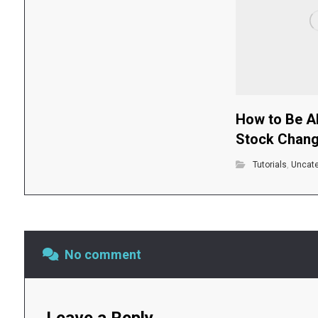
How to Be A
Stock Chan
Tutorials
,
Uncat
No comment